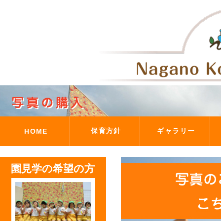
保育方針
ギャラリー
HOME
教育方針
園の活動
クラスの紹介
施設紹介
写真の購入
園見学の希望の方